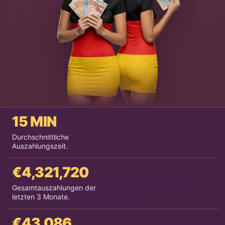
15 MIN
Durchschnittliche
Auszahlungszeit.
€4,321,720
Gesamtauszahlungen der
letzten 3 Monate.
€43,086