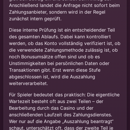
Anschließend landet die Anfrage nicht sofort beim
Zahlungsanbieter, sondern wird in der Regel
zunächst intern geprüft.
Diese interne Prüfung ist ein entscheidender Teil
des gesamten Ablaufs. Dabei kann kontrolliert
werden, ob das Konto vollständig verifiziert ist, ob
die verwendete Zahlungsmethode zulässig ist, ob
noch Bonusumsätze offen sind und ob es
Unstimmigkeiten bei persönlichen Daten oder
Transaktionen gibt. Erst wenn diese Stufe
abgeschlossen ist, wird die Auszahlung
weiterverarbeitet.
Für Spieler bedeutet das praktisch: Die eigentliche
Wartezeit besteht oft aus zwei Teilen – der
Bearbeitung durch das Casino und der
anschließenden Laufzeit des Zahlungsdienstes.
Wer nur auf die Angabe „Auszahlung beantragt“
schaut, unterschätzt oft, dass der zweite Teil je