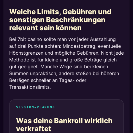
Welche Limits, Gebühren und
sonstigen Beschränkungen
relevant sein können
Bei 7bit casino sollte man vor jeder Auszahlung
auf drei Punkte achten: Mindestbetrag, eventuelle
Höchstgrenzen und mögliche Gebühren. Nicht jede
Methode ist für kleine und große Beträge gleich
gut geeignet. Manche Wege sind bei kleinen
Summen unpraktisch, andere stoßen bei höheren
Beträgen schneller an Tages- oder
Transaktionslimits.
SESSION-PLANUNG
Was deine Bankroll wirklich
verkraftet