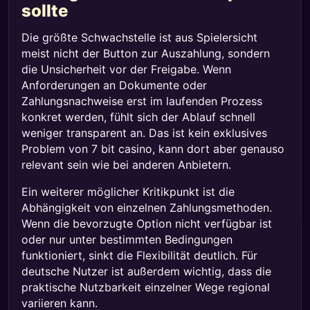
sollte
Die größte Schwachstelle ist aus Spielersicht
meist nicht der Button zur Auszahlung, sondern
die Unsicherheit vor der Freigabe. Wenn
Anforderungen an Dokumente oder
Zahlungsnachweise erst im laufenden Prozess
konkret werden, fühlt sich der Ablauf schnell
weniger transparent an. Das ist kein exklusives
Problem von 7 bit casino, kann dort aber genauso
relevant sein wie bei anderen Anbietern.
Ein weiterer möglicher Kritikpunkt ist die
Abhängigkeit von einzelnen Zahlungsmethoden.
Wenn die bevorzugte Option nicht verfügbar ist
oder nur unter bestimmten Bedingungen
funktioniert, sinkt die Flexibilität deutlich. Für
deutsche Nutzer ist außerdem wichtig, dass die
praktische Nutzbarkeit einzelner Wege regional
variieren kann.