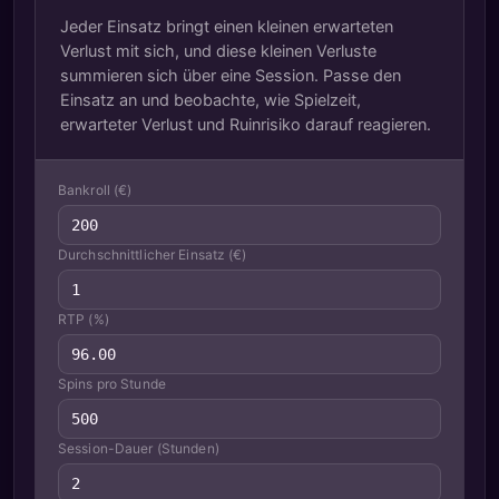
Jeder Einsatz bringt einen kleinen erwarteten
Verlust mit sich, und diese kleinen Verluste
summieren sich über eine Session. Passe den
Einsatz an und beobachte, wie Spielzeit,
erwarteter Verlust und Ruinrisiko darauf reagieren.
Bankroll (€)
Durchschnittlicher Einsatz (€)
RTP (%)
Spins pro Stunde
Session-Dauer (Stunden)