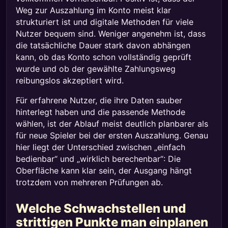
Weg zur Auszahlung im Konto meist klar
strukturiert ist und digitale Methoden für viele
Nutzer bequem sind. Weniger angenehm ist, dass
die tatsächliche Dauer stark davon abhängen
kann, ob das Konto schon vollständig geprüft
wurde und ob der gewählte Zahlungsweg
reibungslos akzeptiert wird.
Für erfahrene Nutzer, die ihre Daten sauber
hinterlegt haben und die passende Methode
wählen, ist der Ablauf meist deutlich planbarer als
für neue Spieler bei der ersten Auszahlung. Genau
hier liegt der Unterschied zwischen „einfach
bedienbar“ und „wirklich berechenbar“: Die
Oberfläche kann klar sein, der Ausgang hängt
trotzdem von mehreren Prüfungen ab.
Welche Schwachstellen und
strittigen Punkte man einplanen