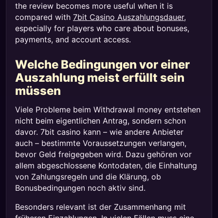
the review becomes more useful when it is
compared with
7bit Casino Auszahlungsdauer
,
especially for players who care about bonuses,
payments, and account access.
Welche Bedingungen vor einer
Auszahlung meist erfüllt sein
müssen
Viele Probleme beim Withdrawal money entstehen
nicht beim eigentlichen Antrag, sondern schon
davor. 7bit casino kann – wie andere Anbieter
auch – bestimmte Voraussetzungen verlangen,
bevor Geld freigegeben wird. Dazu gehören vor
allem abgeschlossene Kontodaten, die Einhaltung
von Zahlungsregeln und die Klärung, ob
Bonusbedingungen noch aktiv sind.
Besonders relevant ist der Zusammenhang mit