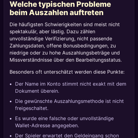
Welche typischen Probleme
beim Auszahlen auftreten
Die häufigsten Schwierigkeiten sind meist nicht
spektakulär, aber lästig. Dazu zählen
unvollständige Verifizierung, nicht passende
Zahlungsdaten, offene Bonusbedingungen, zu
niedrige oder zu hohe Auszahlungsbeträge und
Missverständnisse über den Bearbeitungsstatus.
Besonders oft unterschätzt werden diese Punkte:
Der Name im Konto stimmt nicht exakt mit dem
Dokument überein.
Die gewünschte Auszahlungsmethode ist nicht
freigeschaltet.
Es wurde eine falsche oder unvollständige
Wallet-Adresse angegeben.
Der Spieler erwartet den Geldeingang schon